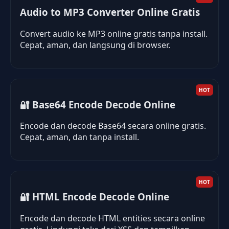
Audio to MP3 Converter Online Gratis
Convert audio ke MP3 online gratis tanpa install.
Cepat, aman, dan langsung di browser.
HOT
🔐 Base64 Encode Decode Online
Encode dan decode Base64 secara online gratis.
Cepat, aman, dan tanpa install.
HOT
🔐 HTML Encode Decode Online
Encode dan decode HTML entities secara online