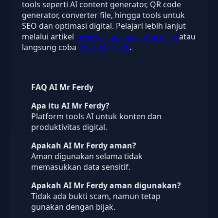
tools seperti AI content generator, QR code
generator, converter file, hingga tools untuk
SEO dan optimasi digital. Pelajari lebih lanjut
melalui artikel
review lengkap platform ini
atau
langsung coba
tools AI gratis
.
FAQ AI Mr Ferdy
Apa itu AI Mr Ferdy?
Platform tools AI untuk konten dan
produktivitas digital.
Apakah AI Mr Ferdy aman?
Aman digunakan selama tidak
memasukkan data sensitif.
Apakah AI Mr Ferdy aman digunakan?
Tidak ada bukti scam, namun tetap
gunakan dengan bijak.